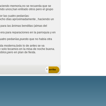
haciendo memoria,no se recuerda que se
ando unos,han entrado otros pero el grupo
or las cuatro pedanías:
 ocho días aproximadamente , haciendo un
a para las ánimas benditas (almas del
 era para reparaciones en la parroquia y en
cuatro pedanías,puesto que no habia otra
 vida moderna,todo lo de antes se va
ue solo tocamos en la misa de noche buena.
blos,pero en plan de fiesta.
^ arriba