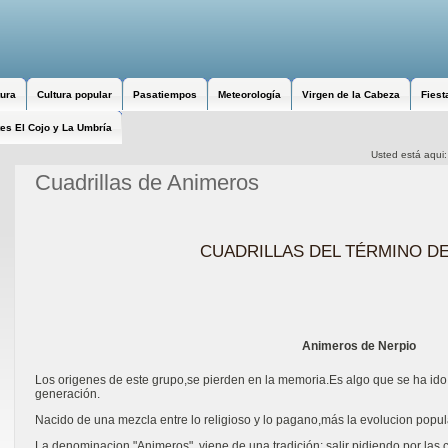
tura
Cultura popular
Pasatiempos
Meteorología
Virgen de la Cabeza
Fiest
es El Cojo y La Umbría
Usted está aqui
Cuadrillas de Animeros
CUADRILLAS DEL TÉRMINO D
Animeros de Nerpio
Los origenes de este grupo,se pierden en la memoria.Es algo que se ha ido
generación.
Nacido de una mezcla entre lo religioso y lo pagano,más la evolucion popul
La denominacion "Animeros", viene de una tradición: salir pidiendo por las 