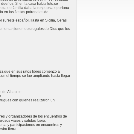
 dueños. Si en la casa habia luto,se
eza de familia daba la respuesta oportuna.
o en las fiestas patronales de
 sureste español.Hasta en Sicilia, Gerasi
omentar,tienen dos regalos de Dios que los
,que en sus ratos libres comenzó a
con el tiempo se fue ampliando hasta llegar
n de Albacete.
a.
ortugues,con quienes realizaron un
ores y organizadores de los encuentros de
osos viajes y salidas fuera.
orca y participaciones en encuentros y
stra tierra.