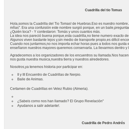
Cuadrilla del tio Tomas
Hola,somos la Cuadrilla del Tio Tomas! de Huebras.Eso es nuestro nombre.A
mñas". Era una confuisión este nombre surgió porque, en un baile,pregunta
¿Quién toca? - Y contestaron: Tomás y unos cuantos más.
La idea nos pareció buena porque,esta cuadrilla,no tiene numero exacto d
Algunos viven bastante lejos y,sin medio de transporte propio,es dificil encon
Cuando nos juntarmos,no nos importa echar horas pues a todos nos gusta e
enseñaron nuestros mayores queremos conservarla. La llevarmos dentro y la 
Agradecemos a los organizadores de los encuentros su llamada.Nos hacen p
nos gusta nuestra musica,nuestra tierra y nuestros alrededores.
Nosotros,ya tenemos historia por participar en:
II y III Encuentro de Cuadrillas de Nerpio.
Baile de Animas.
Certamen de Cuadrillas en Velez Rubio (Almeria).
¿Sabeis corno nos han llamado? El Grupo Revelación"
Ayudanos a salir adelante!.
Cuadrilla de Pedro Andrés