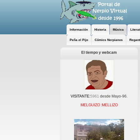
Información
Historia
Música
Litera
Peña el Pijo
Cómics Nerpianos
Regant
El tiempo y webcam
VISITANTE:
5961
desde Mayo-96.
MELGUIZO :MELLIZO