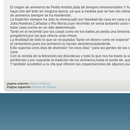
El origen de animeros de Pedro Andres,data de tiempos inmemoriables.Y 
haya roto del todo en ninguna época ,ya que a medida que se han ido retir
de animeros siempre se ha mantenido.
La tradición siempre ha sido la misma;salir por Navidad de casa en casa y p
Jutia,Huebras,Cañadas y Rio Moral,cuyo recorrido se venía tardando unos
baile cada noche en un sitio determinado.
Tanto en el recorrido por las casas como en los bailes,se pedía una limosn
purgatorio),por las que ofrecia unas misas.
La finalidad de todo lo que se recaudaba "tanto en dinero como en especie"
el cementerio,pues los animeros lo hacian desinteresadantente.
Esto suponía unos dias de diversión "en esos días " para las gentes de las 
cosa.
Con la venida de la televisión,las discotecas y todo lo que nos ha traido la
perdiendo y por supuesto la tradición de los animeros,hasta el punto de, q
Y también acudimos a la cita que ofrecen las organizaciones de algunos pue
pagina anterior:
Música Clásica
Pagina siguiente:
Banda de Música