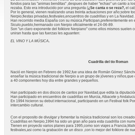
fondos para las "animas benditas" ,despues de haber "echao" un canto a los
rezaba. Esto era introducido por una pregunta (
¿Se canta o se reza?,
el cab
Por lo general, vienen realizando unas treinta actuaciones por año;sobre tod
Nerpio,fiestas privadas,festivales,encuentros de cuadrillas y en La Navidad.
Han recorrido media España con su música.Participan,preferentemente en el
Siculo,pueblo,hermanado con Nerpio oficialmente el 24-06-89.
Son "un claro exponente del folklore Nerpiano" como ellos mismos suelen c
uniran hasta que las fuerzas les aguanten:
EL VINO Y LA MÚSICA
.
Cuadrilla del tio Roman
Nació en Nerpio en Febrero de 1992,fue una idea de Román Gómez Sánchez
enseñar la música tradicional de Nerpio a un grupo de jóvenes y niños,que 
a 40 componentes hoy dia entre grandes y pequeños.
Han participado en dos discos de cantos por Navidad,que edita la diputació
Han participado en encuentros de cuadrillas en Murcia, Albacete y Andaluci
En 1994 hicieron su debut internacional, participando en un Festival folk P
intercambio cultural.
Con el proposito de divulgar y fomentar la música tradicional son los cread
Cuadrillas en Nerpio,1994 ha sido un gran año para esta cuadrilla con numer
Tienen en proyecto varios planes para 1995,como son viajes a Francia,Mall
festivales,asi como la grabación de un disco ,con lo mejor del folklore de nue