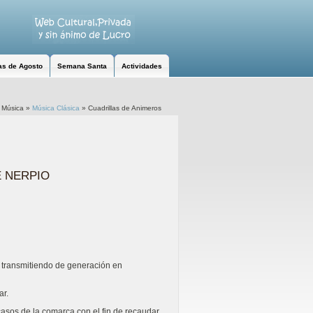
as de Agosto
Semana Santa
Actividades
:
Música
»
Música Clásica
»
Cuadrillas de Animeros
E NERPIO
 transmitiendo de generación en
ar.
casos de la comarca con el fin de recaudar