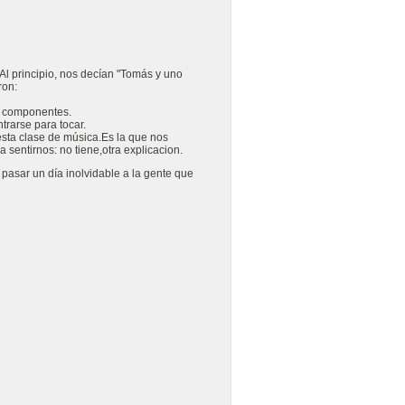
l principio, nos decían "Tomás y uno
ron:
e componentes.
trarse para tocar.
sta clase de música.Es la que nos
sentirnos: no tiene,otra explicacion.
asar un día inolvidable a la gente que