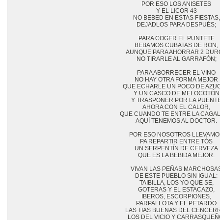
POR ESO LOS ANISETES

Y EL LICOR 43

NO BEBED EN ESTAS FIESTAS,

DEJADLOS PARA DESPUÉS;

PARA COGER EL PUNTETE

BEBAMOS CUBATAS DE RON,

AUNQUE PARA AHORRAR 2 DURO
NO TIRARLE AL GARRAFÓN;

PARA ABORRECER EL VINO

NO HAY OTRA FORMA MEJOR

QUE ECHARLE UN POCO DE AZUC
Y UN CASCO DE MELOCOTÓN

Y TRASPONER POR LA PUENTE
AHORA CON EL CALOR,

QUE CUANDO TE ENTRE LA CAGAL
AQUÍ TENEMOS AL DOCTOR.

POR ESO NOSOTROS LLEVAMOS
PA REPARTIR ENTRE TÓS

UN SERPENTÍN DE CERVEZA

QUE ES LA BEBIDA MEJOR.

VIVAN LAS PEÑAS MARCHOSAS
DE ESTE PUEBLO SIN IGUAL:

TAIBILLA, LOS YO QUE SE,

GOTERAS Y EL ESTACAZO,

IBEROS, ESCORPIONES,

PARPALLOTA Y EL PETARDO

LAS TIAS BUENAS DEL CENCERR
LOS DEL VICIO Y CARRASQUEÑO