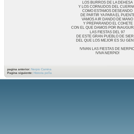
LOS BURROS DE LA DEHESA

Y LOS CORNUDOS DEL CUERN
COMO ESTAMOS DESEANDO

 DE PARTIR YA PARA EL PUENTE
VAMOS A IR DANDO DE MANO

 Y PREPARANDO EL COHETE
CON EL QUE DAMOS POR INAUGU
LAS FIESTAS DEL 97

DE ESTE GRAN PUEBLO DE SIER
DEL QUE LOS MEJOR ES SU GENT
!VIVAN LAS FIESTAS DE NERPIO!
!VIVA NERPIO!

pagina anterior:
Nerpio Camina
Pagina siguiente:
Historia peña