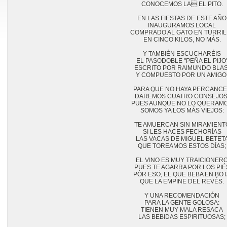
CONOCEMOS LA EL PITO.

EN LAS FIESTAS DE ESTE AÑO

INAUGURAMOS LOCAL

COMPRADO AL GATO EN TURRILL
EN CINCO KILOS, NO MÁS.

Y TAMBIÉN ESCUCHARÉIS

EL PASODOBLE "PEÑA EL PIJO"
ESCRITO POR RAIMUNDO BLASI
Y COMPUESTO POR UN AMIGO.
PARA QUE NO HAYA PERCANCE
DAREMOS CUATRO CONSEJOS,
PUES AUNQUE NO LO QUERAMO
SOMOS YA LOS MÁS VIEJOS:

TE AMUERCAN SIN MIRAMIENTO
SI LES HACES FECHORÍAS

LAS VACAS DE MIGUEL BETETA
QUE TOREAMOS ESTOS DÍAS;

EL VINO ES MUY TRAICIONERO
PUES TE AGARRA POR LOS PIÉS
PÒR ESO, EL QUE BEBA EN BOT
QUE LA EMPINE DEL REVÉS.

Y UNA RECOMENDACIÓN

PARA LA GENTE GOLOSA:

TIENEN MUY MALA RESACA

LAS BEBIDAS ESPIRITUOSAS;
