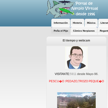
Información
Historia
Música
Litera
Peña el Pijo
Cómics Nerpianos
Regant
El tiempo y webcam
VISITANTE:
5911
desde Mayo-96.
PESCU�O :PEDAZO,TROZO PEQUE�O