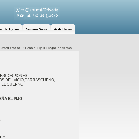
as de Agosto
Semana Santa
Actividades
Usted está aqui:
Peña el Pijo
»
Pregón de fiestas
,ESCORPIONES,

OS DEL VICIO,CARRASQUEÑO,

Y EL CUERNO.
EÑA EL PIJO


RA
