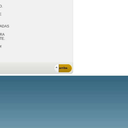
O.


RADAS
RA

E.



^ arriba