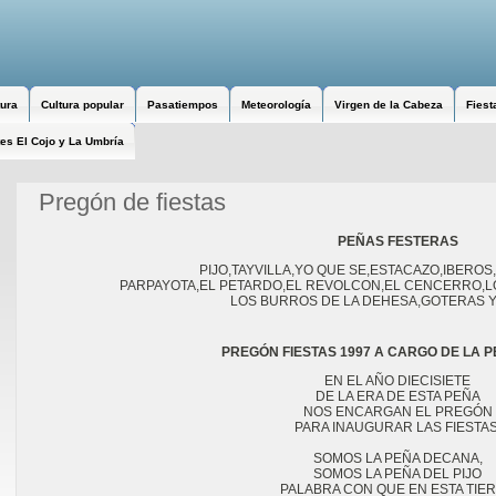
tura
Cultura popular
Pasatiempos
Meteorología
Virgen de la Cabeza
Fiest
es El Cojo y La Umbría
Pregón de fiestas
PEÑAS FESTERAS
PIJO,TAYVILLA,YO QUE SE,ESTACAZO,IBEROS
     PARPAYOTA,EL PETARDO,EL REVOLCON,EL CENCERRO,L
     LOS BURROS DE LA DEHESA,GOTERAS 
PREGÓN FIESTAS 1997 A CARGO DE LA P
EN EL AÑO DIECISIETE

DE LA ERA DE ESTA PEÑA

NOS ENCARGAN EL PREGÓN

PARA INAUGURAR LAS FIESTAS.
SOMOS LA PEÑA DECANA,

SOMOS LA PEÑA DEL PIJO

PALABRA CON QUE EN ESTA TIER